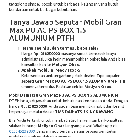
tergolong simpel, cocok untuk berbagai kalangan yang butuh
kendaraan untuk berbagai kebutuhan.
Tanya Jawab Seputar Mobil Gran
Max PU AC PS BOX 1.5
ALUMUNIUM PTFH
Harga segini sudah termasuk apa saja?
Harga
Rp. 238250000
biasanya sudah termasuk biaya
administrasi. Jika ingin menambahkan paket lain Anda bisa
konsultasikan ke
Mellyan Obas
.
Apakah mobil ini ready stock?
Ketersediaan unit tergantung stok dealer. Tipe populer
seperti
Gran Max PU AC PS BOX 1.5 ALUMUNIUM PTFH
umumnya tersedia. Pastikan cek ke
Mellyan Obas
.
Mobil
Daihatsu Gran Max PU AC PS BOX 1.5 ALUMUNIUM
PTFH
bisa jadi jawaban untuk kebutuhan kendaraan Anda. Dengan
harga
Rp. 238250000
, Anda sudah bisa memiliki mobil dari brand
terpercaya melalui dealer
TMS DAIHATSU SINGKAWANG
.
Bila Anda tertarik untuk membeli atau hanya ingin berkonsultasi,
silakan hubungi
Mellyan Obas
langsung lewat WhatsApp di
085345232899
. Jangan ragu bertanya agar proses pembelian
mobil jadi lebih mudah dan nyaman.