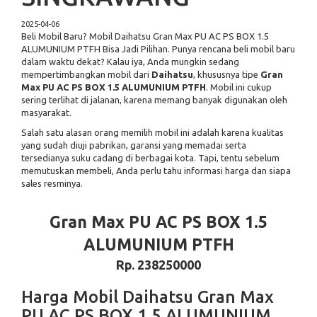
2025-04-06
Beli Mobil Baru? Mobil Daihatsu Gran Max PU AC PS BOX 1.5
ALUMUNIUM PTFH Bisa Jadi Pilihan. Punya rencana beli mobil baru
dalam waktu dekat? Kalau iya, Anda mungkin sedang
mempertimbangkan mobil dari
Daihatsu
, khususnya tipe
Gran
Max PU AC PS BOX 1.5 ALUMUNIUM PTFH
. Mobil ini cukup
sering terlihat di jalanan, karena memang banyak digunakan oleh
masyarakat.
Salah satu alasan orang memilih mobil ini adalah karena kualitas
yang sudah diuji pabrikan, garansi yang memadai serta
tersedianya suku cadang di berbagai kota. Tapi, tentu sebelum
memutuskan membeli, Anda perlu tahu informasi harga dan siapa
sales resminya.
Gran Max PU AC PS BOX 1.5
ALUMUNIUM PTFH
Rp. 238250000
Harga Mobil Daihatsu Gran Max
PU AC PS BOX 1.5 ALUMUNIUM