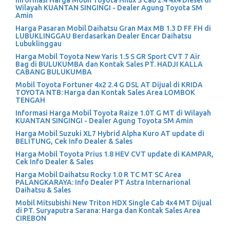
Informasi Harga Mobil Toyota Hilux S Cab 2.4 4x4 Diesel di
Wilayah KUANTAN SINGINGI - Dealer Agung Toyota SM
Amin
Harga Pasaran Mobil Daihatsu Gran Max MB 1.3 D FF FH di
LUBUKLINGGAU Berdasarkan Dealer Encar Daihatsu
Lubuklinggau
Harga Mobil Toyota New Yaris 1.5 S GR Sport CVT 7 Air
Bag di BULUKUMBA dan Kontak Sales PT. HADJI KALLA
CABANG BULUKUMBA
Mobil Toyota Fortuner 4x2 2.4 G DSL AT Dijual di KRIDA
TOYOTA NTB: Harga dan Kontak Sales Area LOMBOK
TENGAH
Informasi Harga Mobil Toyota Raize 1.0T G MT di Wilayah
KUANTAN SINGINGI - Dealer Agung Toyota SM Amin
Harga Mobil Suzuki XL7 Hybrid Alpha Kuro AT update di
BELITUNG, Cek Info Dealer & Sales
Harga Mobil Toyota Prius 1.8 HEV CVT update di KAMPAR,
Cek Info Dealer & Sales
Harga Mobil Daihatsu Rocky 1.0 R TC MT SC Area
PALANGKARAYA: Info Dealer PT Astra Internarional
Daihatsu & Sales
Mobil Mitsubishi New Triton HDX Single Cab 4x4 MT Dijual
di PT. Suryaputra Sarana: Harga dan Kontak Sales Area
CIREBON