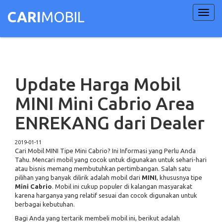
Toggl
CARI
MOBIL
navig
Update Harga Mobil
MINI Mini Cabrio Area
ENREKANG dari Dealer
2019-01-11
Cari Mobil MINI Tipe Mini Cabrio? Ini Informasi yang Perlu Anda
Tahu. Mencari mobil yang cocok untuk digunakan untuk sehari-hari
atau bisnis memang membutuhkan pertimbangan. Salah satu
pilihan yang banyak dilirik adalah mobil dari
MINI
, khususnya tipe
Mini Cabrio
. Mobil ini cukup populer di kalangan masyarakat
karena harganya yang relatif sesuai dan cocok digunakan untuk
berbagai kebutuhan.
Bagi Anda yang tertarik membeli mobil ini, berikut adalah