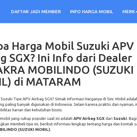
DAFTAR JADI MEMBER
INFO HARGA MOBIL
MERK
pa Harga Mobil Suzuki APV
g SGX? Ini Info dari Dealer
AKRA MOBILINDO (SUZUKI
L) di MATARAM
l Suzuki Tipe APV Airbag SGX? Simak Informasi Harganya di Sini. Mobil adalah
ng paling banyak digunakan di Indonesia. Selain karena praktis dan nyaman, 
litas harian dan kebutuhan bisnis.
 mobil yang cukup populer saat ini adalah
APV Airbag SGX
dari
Suzuki
. Bag
an membeli tipe ini, berikut informasi lengkap tentang harga dan kontak sa
BILINDO (SUZUKI MOBIL)
.