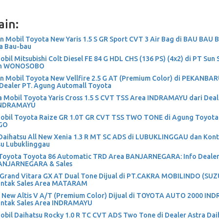
ain:
n Mobil Toyota New Yaris 1.5 S GR Sport CVT 3 Air Bag di BAU BAU 
a Bau-bau
obil Mitsubishi Colt Diesel FE 84 G HDL CHS (136 PS) (4x2) di PT Sun
yah WONOSOBO
n Mobil Toyota New Vellfire 2.5 G AT (Premium Color) di PEKANBA
Dealer PT. Agung Automall Toyota
 Mobil Toyota Yaris Cross 1.5 S CVT TSS Area INDRAMAYU dari De
INDRAMAYU
Mobil Toyota Raize GR 1.0T GR CVT TSS TWO TONE di Agung Toyota
GO
Daihatsu All New Xenia 1.3 R MT SC ADS di LUBUKLINGGAU dan Kont
su Lubuklinggau
Toyota Toyota 86 Automatic TRD Area BANJARNEGARA: Info Dealer
NJARNEGARA & Sales
 Grand Vitara GX AT Dual Tone Dijual di PT.CAKRA MOBILINDO (SUZ
ontak Sales Area MATARAM
 New Altis V A/T (Premium Color) Dijual di TOYOTA AUTO 2000 IN
ontak Sales Area INDRAMAYU
obil Daihatsu Rocky 1.0 R TC CVT ADS Two Tone di Dealer Astra Dai