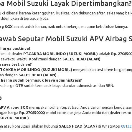
 Mobil Suzuki Layak Dipertimbangkan?
uki
dikenal karena ketangguhan, kualitas, dan dukungan after-sales yang baik
 ditemukan di berbagai kota.
ag SGX
cocok untuk harian, baik untuk bekerja, maupun kebutuhan lainnya.
awab Seputar Mobil Suzuki APV Airbag 
harga pastinya?
smi di dealer
PT.CAKRA MOBILINDO (SUZUKI MOBIL)
adalah
Rp. 270850
 sewaktu-waktu. Konfirmasi dengan
SALES HEAD (ALAN)
.
 saya test drive?
T.CAKRA MOBILINDO (SUZUKI MOBIL)
menyediakan test drive tergantung
an dengan
SALES HEAD (ALAN)
.
harga sudah termasuk biaya administrasi?
, harga OTR sudah termasuk biaya standar administrasi dan BBN.
p
APV Airbag SGX
merupakan pilihan tepat bagi Anda yang mencari kendaraa
engan harga
Rp. 270850000
, mobil ini bisa segera Anda miliki dari dealer resmi
SUZUKI MOBIL)
.
n atau konsultasi, silakan hubungi
SALES HEAD (ALAN)
di WhatsApp
08133