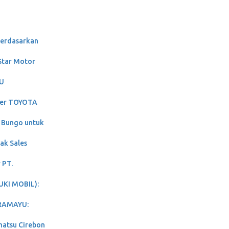
Berdasarkan
 Star Motor
RU
aler TOYOTA
 Bungo untuk
ak Sales
 PT.
UKI MOBIL):
DRAMAYU:
hatsu Cirebon