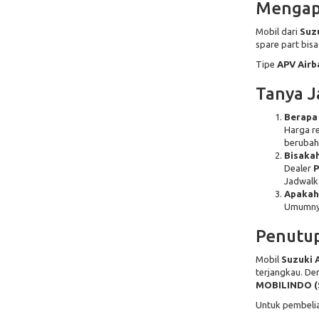
Mengapa
Mobil dari
Suz
spare part bisa
Tipe
APV Airb
Tanya J
Berapa 
Harga re
berubah
Bisakah
Dealer
P
Jadwalk
Apakah 
Umumnya
Penutu
Mobil
Suzuki 
terjangkau. D
MOBILINDO (
Untuk pembelia