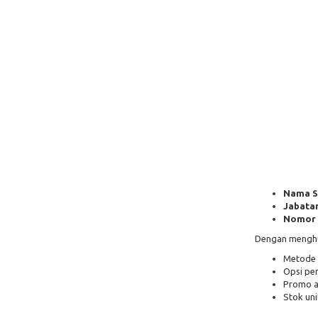
Nama S
Jabatan
Nomor 
Dengan menghub
Metode 
Opsi pe
Promo a
Stok un