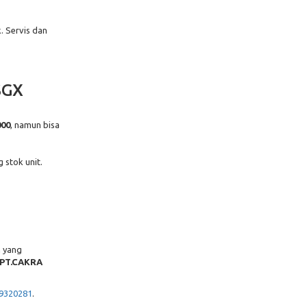
. Servis dan
SGX
000
, namun bisa
 stok unit.
n yang
PT.CAKRA
9320281
.