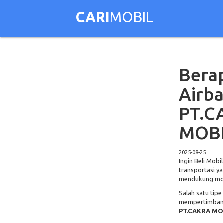
CARI
MOBIL
Bera
Airba
PT.C
MOBI
2025-08-25
Ingin Beli Mobi
transportasi ya
mendukung mobi
Salah satu tipe
mempertimbangk
PT.CAKRA MO