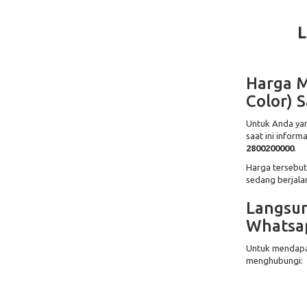
L
Harga M
Color) S
Untuk Anda yan
saat ini informa
2800200000
.
Harga tersebut
sedang berjalan
Langsun
Whatsa
Untuk mendapat
menghubungi: