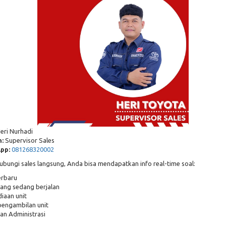
eri Nurhadi
:
Supervisor Sales
pp:
081268320002
ungi sales langsung, Anda bisa mendapatkan info real-time soal:
erbaru
ang sedang berjalan
iaan unit
pengambilan unit
an Administrasi