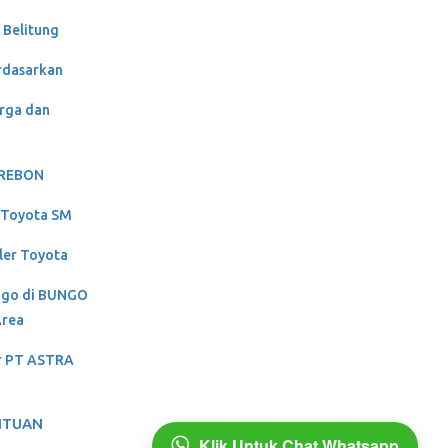
 Belitung
rdasarkan
rga dan
CIREBON
g Toyota SM
ler Toyota
ungo di BUNGO
Area
er PT ASTRA
NTUAN
Klik Untuk Chat Whatsapp