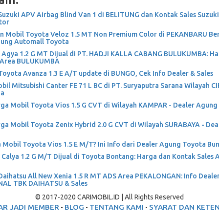
Suzuki APV Airbag Blind Van 1 di BELITUNG dan Kontak Sales Suzuki
tor
n Mobil Toyota Veloz 1.5 MT Non Premium Color di PEKANBARU Be
gung Automall Toyota
 Agya 1.2 G MT Dijual di PT. HADJI KALLA CABANG BULUKUMBA: Ha
s Area BULUKUMBA
Toyota Avanza 1.3 E A/T update di BUNGO, Cek Info Dealer & Sales
il Mitsubishi Canter FE 71 L BC di PT. Suryaputra Sarana Wilayah 
ga
rga Mobil Toyota Vios 1.5 G CVT di Wilayah KAMPAR - Dealer Agun
rga Mobil Toyota Zenix Hybrid 2.0 G CVT di Wilayah SURABAYA - Dea
 Mobil Toyota Vios 1.5 E M/T? Ini Info dari Dealer Agung Toyota B
Calya 1.2 G M/T Dijual di Toyota Bontang: Harga dan Kontak Sales 
Daihatsu All New Xenia 1.5 R MT ADS Area PEKALONGAN: Info Deal
AL TBK DAIHATSU & Sales
© 2017-2020 CARIMOBIL.ID | All Rights Reserved
AR JADI MEMBER
BLOG
TENTANG KAMI
SYARAT DAN KETE
-
-
-