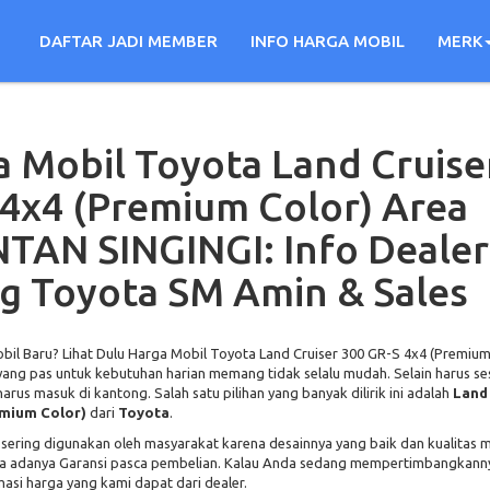
DAFTAR JADI MEMBER
INFO HARGA MOBIL
MERK
 Mobil Toyota Land Cruise
4x4 (Premium Color) Area
TAN SINGINGI: Info Dealer
g Toyota SM Amin & Sales
il Baru? Lihat Dulu Harga Mobil Toyota Land Cruiser 300 GR-S 4x4 (Premium C
yang pas untuk kebutuhan harian memang tidak selalu mudah. Selain harus se
arus masuk di kantong. Salah satu pilihan yang banyak dilirik ini adalah
Land 
emium Color)
dari
Toyota
.
p sering digunakan oleh masyarakat karena desainnya yang baik dan kualitas 
rta adanya Garansi pasca pembelian. Kalau Anda sedang mempertimbangkanny
asi harga yang kami dapat dari dealer.