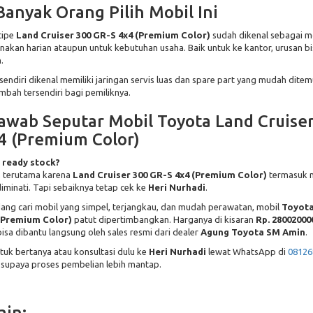
Banyak Orang Pilih Mobil Ini
tipe
Land Cruiser 300 GR-S 4x4 (Premium Color)
sudah dikenal sebagai m
akan harian ataupun untuk kebutuhan usaha. Baik untuk ke kantor, urusan bisn
.
sendiri dikenal memiliki jaringan servis luas dan spare part yang mudah ditemu
ambah tersendiri bagi pemiliknya.
awab Seputar Mobil Toyota Land Cruise
4 (Premium Color)
 ready stock?
, terutama karena
Land Cruiser 300 GR-S 4x4 (Premium Color)
termasuk 
iminati. Tapi sebaiknya tetap cek ke
Heri Nurhadi
.
ang cari mobil yang simpel, terjangkau, dan mudah perawatan, mobil
Toyota
(Premium Color)
patut dipertimbangkan. Harganya di kisaran
Rp. 28002000
isa dibantu langsung oleh sales resmi dari dealer
Agung Toyota SM Amin
.
tuk bertanya atau konsultasi dulu ke
Heri Nurhadi
lewat WhatsApp di
08126
, supaya proses pembelian lebih mantap.
ain: