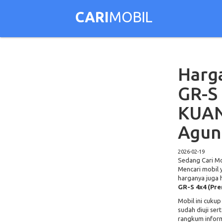
CARI
MOBIL
Harga
GR-S 
KUAN
Agun
2026-02-19
Sedang Cari Mob
Mencari mobil 
harganya juga h
GR-S 4x4 (Pr
Mobil ini cuku
sudah diuji se
rangkum inform