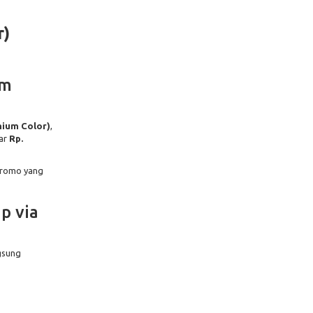
r)
um
mium Color)
,
ar
Rp.
 promo yang
p via
gsung