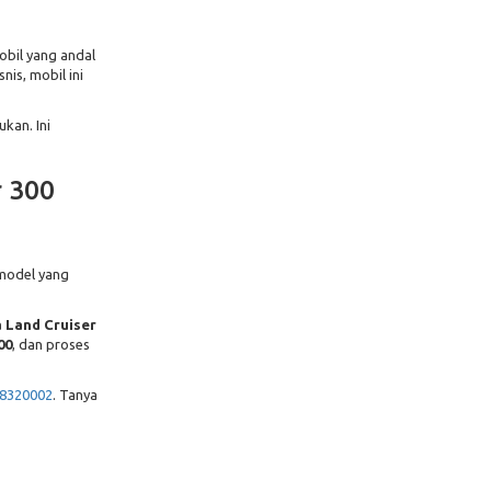
obil yang andal
is, mobil ini
kan. Ini
r 300
model yang
 Land Cruiser
00
, dan proses
8320002
. Tanya