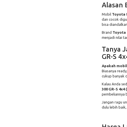
Alasan 
Mobil
Toyota
dan cocok digun
bisa diandalkan
Brand
Toyota
menjadi nilai t
Tanya J
GR-S 4x
Apakah mobil
Biasanya ready
cukup banyak d
Kalau Anda sed
300 GR-S 4x4 
pembeliannya b
Jangan ragu un
dulu lebih baik
Harga L