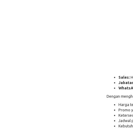
Sales:
H
Jabatan
WhatsA
Dengan menghub
Harga t
Promo y
Ketersed
Jadwal 
Kebutuh