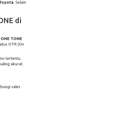
Toyota
. Selain
ONE di
T ONE TONE
status OTR (On
mo tertentu.
aling akurat.
bungi sales