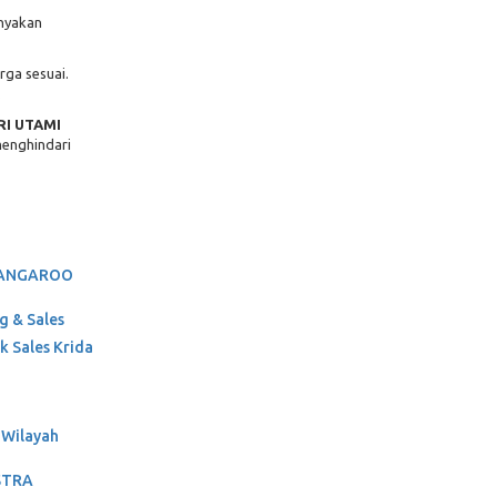
anyakan
rga sesuai.
.
RI UTAMI
menghindari
 KANGAROO
g & Sales
 Sales Krida
 Wilayah
ASTRA