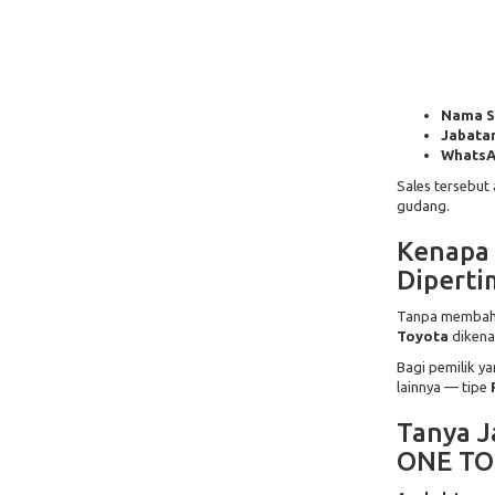
Nama S
Jabatan
WhatsA
Sales tersebut
gudang.
Kenapa 
Dipert
Tanpa membahas 
Toyota
dikenal
Bagi pemilik y
lainnya — tipe
Tanya J
ONE T