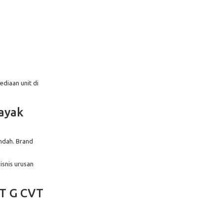
diaan unit di
ayak
endah. Brand
isnis urusan
0T G CVT