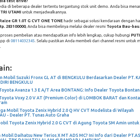
ia test drive?
sedia di beberapa dealer tertentu tergantung stok unit demo. Anda bisa men
TRI UTAMI
untuk menjadwalkannya.
Raize GR 1.0T G CVT ONE TONE
hadir sebagai solusi kendaraan dengan ha
Rp. 283100000
, Anda bisa membelinya melalui dealer resmi
Toyota Bau-bau
proses pembelian atau mendapatkan info lebih lengkap, cukup hubungi
PUT
App di
08114032345
. Selalu pastikan Anda membeli dari channel resmi untuk 
.
ain:
n Mobil Suzuki Fronx GL AT di BENGKULU Berdasarkan Dealer PT.
IRI BENGKULU
Toyota Avanza 1.3 E A/T Area BONTANG: Info Dealer Toyota Bontan
Toyota Voxy 2.0 V AT (Premium Color) di LOMBOK BARAT dan Kontak
ram
rga Mobil Toyota Zenix Hybrid 2.0 Q HV CVT Modelista di Wilayah
 - Dealer PT. Tunas Auto Graha
Mobil Toyota Zenix Hybrid 2.0 G CVT di Agung Toyota SM Amin untuk
 Mobil Daihatsu New Terios X MT ADS MC? Ini Info dari Dealer PT.