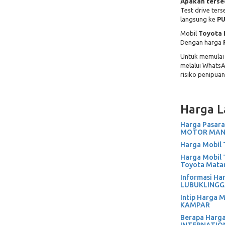
Apakah tersed
Test drive ter
langsung ke
PU
Mobil
Toyota 
Dengan harga
Untuk memulai 
melalui Whats
risiko penipuan
Harga L
Harga Pasara
MOTOR MAND
Harga Mobil 
Harga Mobil 
Toyota Mata
Informasi Ha
LUBUKLINGGAU
Intip Harga 
KAMPAR
Berapa Harga