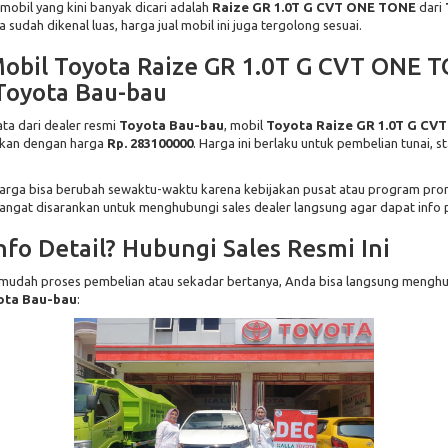
 mobil yang kini banyak dicari adalah
Raize GR 1.0T G CVT ONE TONE
dari
sudah dikenal luas, harga jual mobil ini juga tergolong sesuai.
obil Toyota Raize GR 1.0T G CVT ONE T
Toyota Bau-bau
ta dari dealer resmi
Toyota Bau-bau
, mobil
Toyota Raize GR 1.0T G CV
arkan dengan harga
Rp. 283100000
. Harga ini berlaku untuk pembelian tunai, 
harga bisa berubah sewaktu-waktu karena kebijakan pusat atau program pro
sangat disarankan untuk menghubungi sales dealer langsung agar dapat info p
nfo Detail? Hubungi Sales Resmi Ini
udah proses pembelian atau sekadar bertanya, Anda bisa langsung menghu
ota Bau-bau
: