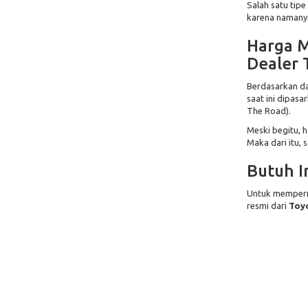
Salah satu tipe
karena namanya 
Harga M
Dealer 
Berdasarkan da
saat ini dipas
The Road).
Meski begitu, 
Maka dari itu, 
Butuh I
Untuk memperm
resmi dari
Toy