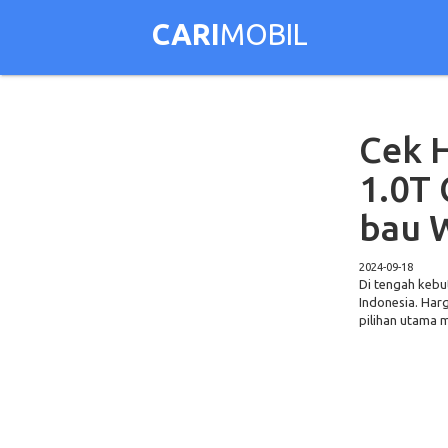
CARI
MOBIL
Cek H
1.0T
bau 
2024-09-18
Di tengah kebu
Indonesia. Har
pilihan utama 