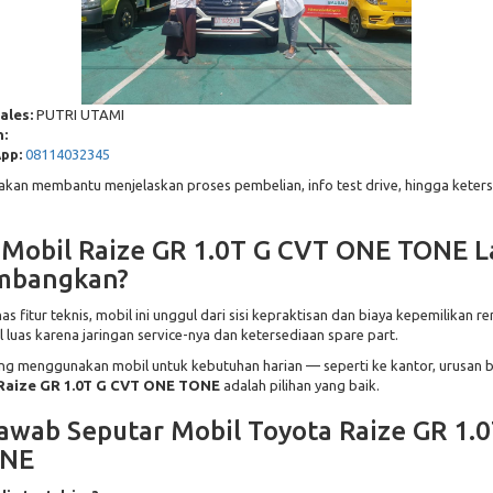
ales:
PUTRI UTAMI
:
pp:
08114032345
 akan membantu menjelaskan proses pembelian, info test drive, hingga keterse
Mobil Raize GR 1.0T G CVT ONE TONE L
imbangkan?
fitur teknis, mobil ini unggul dari sisi kepraktisan dan biaya kepemilikan r
 luas karena jaringan service-nya dan ketersediaan spare part.
ang menggunakan mobil untuk kebutuhan harian — seperti ke kantor, urusan b
Raize GR 1.0T G CVT ONE TONE
adalah pilihan yang baik.
awab Seputar Mobil Toyota Raize GR 1.
ONE