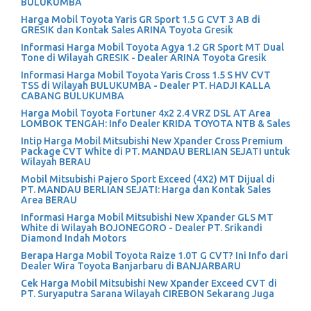
BULUKUMBA
Harga Mobil Toyota Yaris GR Sport 1.5 G CVT 3 AB di
GRESIK dan Kontak Sales ARINA Toyota Gresik
Informasi Harga Mobil Toyota Agya 1.2 GR Sport MT Dual
Tone di Wilayah GRESIK - Dealer ARINA Toyota Gresik
Informasi Harga Mobil Toyota Yaris Cross 1.5 S HV CVT
TSS di Wilayah BULUKUMBA - Dealer PT. HADJI KALLA
CABANG BULUKUMBA
Harga Mobil Toyota Fortuner 4x2 2.4 VRZ DSL AT Area
LOMBOK TENGAH: Info Dealer KRIDA TOYOTA NTB & Sales
Intip Harga Mobil Mitsubishi New Xpander Cross Premium
Package CVT White di PT. MANDAU BERLIAN SEJATI untuk
Wilayah BERAU
Mobil Mitsubishi Pajero Sport Exceed (4X2) MT Dijual di
PT. MANDAU BERLIAN SEJATI: Harga dan Kontak Sales
Area BERAU
Informasi Harga Mobil Mitsubishi New Xpander GLS MT
White di Wilayah BOJONEGORO - Dealer PT. Srikandi
Diamond Indah Motors
Berapa Harga Mobil Toyota Raize 1.0T G CVT? Ini Info dari
Dealer Wira Toyota Banjarbaru di BANJARBARU
Cek Harga Mobil Mitsubishi New Xpander Exceed CVT di
PT. Suryaputra Sarana Wilayah CIREBON Sekarang Juga