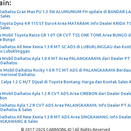
ain:
 Daihatsu Gran Max PU 1.3 3W ALUMUNIUM FH update di BANDAR 
 Sales
Toyota Dyna 4 R 115 ST Euro4 Area MATARAM: Info Dealer KRIDA 
Sales
 Mobil Toyota Raize GR 1.0T GR CVT TSS ONE TONE Area BUNGO da
a Bungo
Daihatsu All New Xenia 1.3 R MT SC ADS di LUBUKLINGGAU dan Kont
su Lubuklinggau
 Mobil Daihatsu Ayla 1.0 X MT Area PALANGKARAYA dari Dealer PT 
 Daihatsu
n Mobil Daihatsu Rocky 1.0 R TC MT ADS di PALANGKARAYA Berdas
rnarional Daihatsu
Calya 1.2 G M/T Dijual di Toyota Bontang: Harga dan Kontak Sales 
 Mobil Daihatsu Ayla 1.2 R CVT ADS Area CIREBON dari Dealer Deale
ebon
Daihatsu Ayla 1.2 R CVT ADS Area PALANGKARAYA: Info Dealer PT A
 Daihatsu & Sales
Daihatsu All New Xenia 1.3 R MT ADS Area SINGKAWANG: Info Deale
NGKAWANG & Sales
© 2017-2020 CARIMOBIL.ID | All Rights Reserved