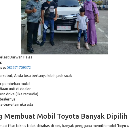
ales:
Darwan Pales
:
pp:
082371709372
rsebut, Anda bisa bertanya lebih jauh soal:
r pembelian mobil
iaan unit di dealer
est drive (jika tersedia)
dealernya
a-biaya lain jika ada
g Membuat Mobil Toyota Banyak Dipilih
asi fitur teknis tidak dibahas di sini, banyak pengguna memilih mobil
Toyot