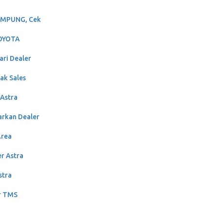
LAMPUNG, Cek
TOYOTA
ri Dealer
ak Sales
Astra
arkan Dealer
Area
r Astra
stra
r TMS