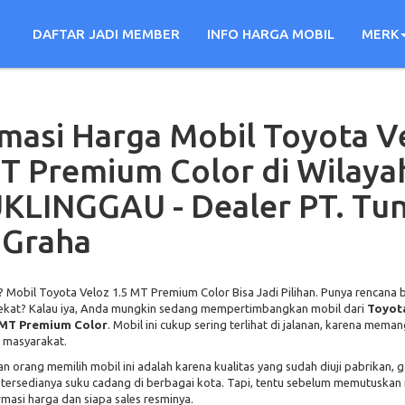
DAFTAR JADI MEMBER
INFO HARGA MOBIL
MERK
masi Harga Mobil Toyota V
T Premium Color di Wilaya
KLINGGAU - Dealer PT. Tu
 Graha
? Mobil Toyota Veloz 1.5 MT Premium Color Bisa Jadi Pilihan. Punya rencana b
ekat? Kalau iya, Anda mungkin sedang mempertimbangkan mobil dari
Toyot
 MT Premium Color
. Mobil ini cukup sering terlihat di jalanan, karena mema
 masyarakat.
an orang memilih mobil ini adalah karena kualitas yang sudah diuji pabrikan, 
tersedianya suku cadang di berbagai kota. Tapi, tentu sebelum memutuskan
rmasi harga dan siapa sales resminya.