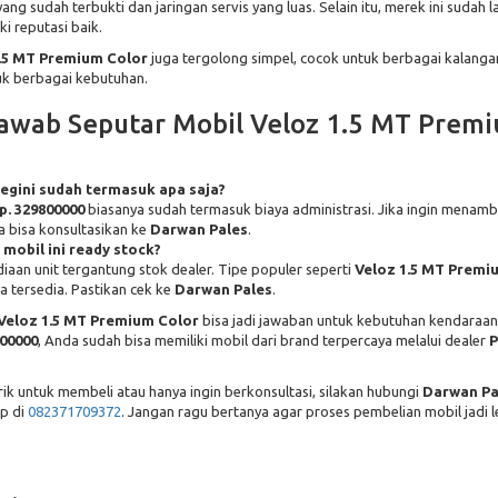
yang sudah terbukti dan jaringan servis yang luas. Selain itu, merek ini sudah 
ki reputasi baik.
.5 MT Premium Color
juga tergolong simpel, cocok untuk berbagai kalanga
k berbagai kebutuhan.
awab Seputar Mobil Veloz 1.5 MT Prem
egini sudah termasuk apa saja?
p. 329800000
biasanya sudah termasuk biaya administrasi. Jika ingin menam
a bisa konsultasikan ke
Darwan Pales
.
mobil ini ready stock?
iaan unit tergantung stok dealer. Tipe populer seperti
Veloz 1.5 MT Premi
 tersedia. Pastikan cek ke
Darwan Pales
.
Veloz 1.5 MT Premium Color
bisa jadi jawaban untuk kebutuhan kendaraa
800000
, Anda sudah bisa memiliki mobil dari brand terpercaya melalui dealer
P
rik untuk membeli atau hanya ingin berkonsultasi, silakan hubungi
Darwan Pa
p di
082371709372
. Jangan ragu bertanya agar proses pembelian mobil jadi 