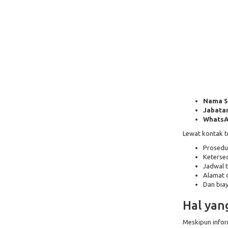
Nama S
Jabatan
WhatsA
Lewat kontak te
Prosedu
Ketersed
Jadwal t
Alamat 
Dan biay
Hal yan
Meskipun inform