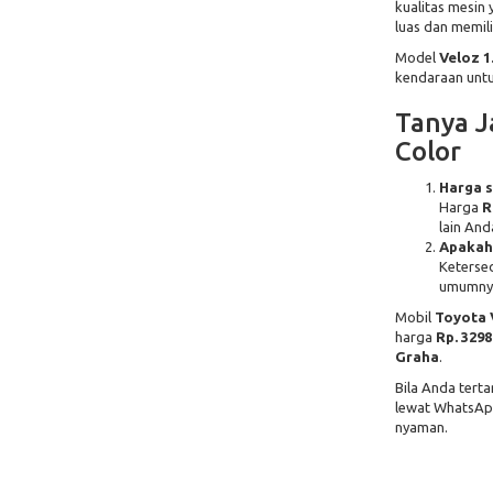
kualitas mesin 
luas dan memili
Model
Veloz 1
kendaraan untu
Tanya J
Color
Harga s
Harga
R
lain And
Apakah 
Ketersed
umumnya
Mobil
Toyota 
harga
Rp. 329
Graha
.
Bila Anda terta
lewat WhatsAp
nyaman.