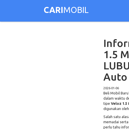
CARI
MOBIL
Infor
1.5 M
LUBU
Auto
2026-01-06
Beli Mobil Baru
dalam waktu d
tipe
Veloz 1.5
digunakan oleh
Salah satu alas
memadai serta 
perlu tahu info