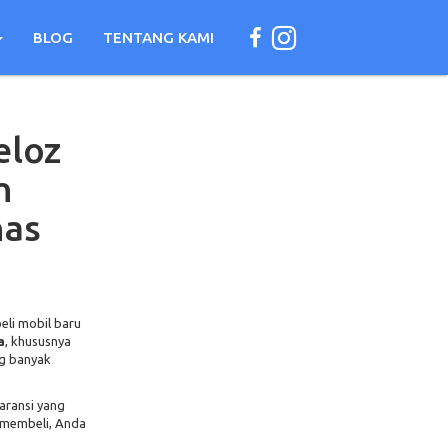
BLOG
TENTANG KAMI
eloz
h
nas
eli mobil baru
a
, khususnya
ng banyak
garansi yang
 membeli, Anda