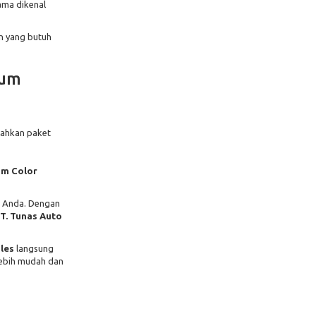
lama dikenal
n yang butuh
ium
bahkan paket
um Color
n Anda. Dengan
T. Tunas Auto
les
langsung
lebih mudah dan