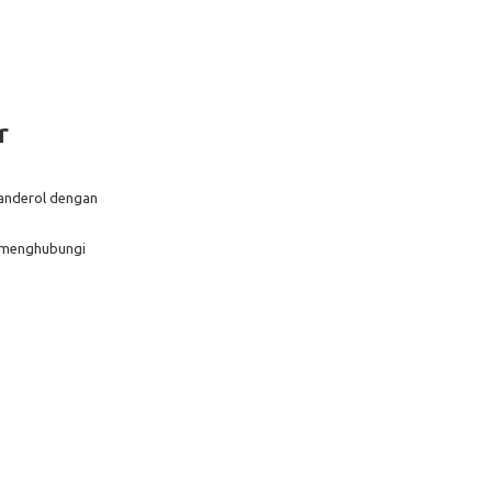
r
banderol dengan
g menghubungi