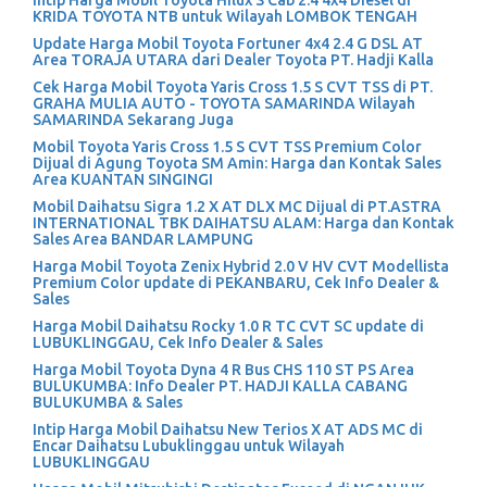
Intip Harga Mobil Toyota Hilux S Cab 2.4 4x4 Diesel di
KRIDA TOYOTA NTB untuk Wilayah LOMBOK TENGAH
Update Harga Mobil Toyota Fortuner 4x4 2.4 G DSL AT
Area TORAJA UTARA dari Dealer Toyota PT. Hadji Kalla
Cek Harga Mobil Toyota Yaris Cross 1.5 S CVT TSS di PT.
GRAHA MULIA AUTO - TOYOTA SAMARINDA Wilayah
SAMARINDA Sekarang Juga
Mobil Toyota Yaris Cross 1.5 S CVT TSS Premium Color
Dijual di Agung Toyota SM Amin: Harga dan Kontak Sales
Area KUANTAN SINGINGI
Mobil Daihatsu Sigra 1.2 X AT DLX MC Dijual di PT.ASTRA
INTERNATIONAL TBK DAIHATSU ALAM: Harga dan Kontak
Sales Area BANDAR LAMPUNG
Harga Mobil Toyota Zenix Hybrid 2.0 V HV CVT Modellista
Premium Color update di PEKANBARU, Cek Info Dealer &
Sales
Harga Mobil Daihatsu Rocky 1.0 R TC CVT SC update di
LUBUKLINGGAU, Cek Info Dealer & Sales
Harga Mobil Toyota Dyna 4 R Bus CHS 110 ST PS Area
BULUKUMBA: Info Dealer PT. HADJI KALLA CABANG
BULUKUMBA & Sales
Intip Harga Mobil Daihatsu New Terios X AT ADS MC di
Encar Daihatsu Lubuklinggau untuk Wilayah
LUBUKLINGGAU