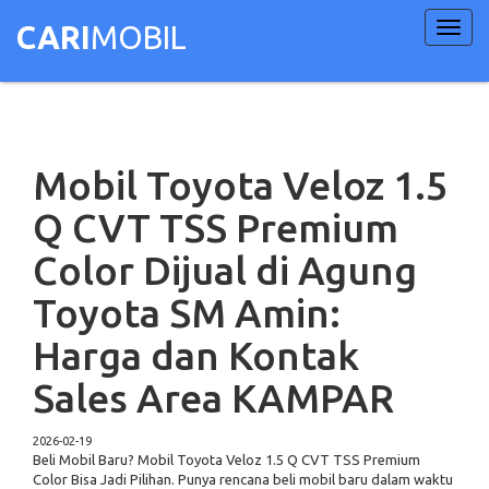
Toggl
CARI
MOBIL
navig
Mobil Toyota Veloz 1.5
Q CVT TSS Premium
Color Dijual di Agung
Toyota SM Amin:
Harga dan Kontak
Sales Area KAMPAR
2026-02-19
Beli Mobil Baru? Mobil Toyota Veloz 1.5 Q CVT TSS Premium
Color Bisa Jadi Pilihan. Punya rencana beli mobil baru dalam waktu