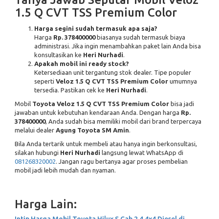
1.5 Q CVT TSS Premium Color
Harga segini sudah termasuk apa saja?
Harga
Rp. 378400000
biasanya sudah termasuk biaya
administrasi. Jika ingin menambahkan paket lain Anda bisa
konsultasikan ke
Heri Nurhadi
.
Apakah mobil ini ready stock?
Ketersediaan unit tergantung stok dealer. Tipe populer
seperti
Veloz 1.5 Q CVT TSS Premium Color
umumnya
tersedia. Pastikan cek ke
Heri Nurhadi
.
Mobil
Toyota Veloz 1.5 Q CVT TSS Premium Color
bisa jadi
jawaban untuk kebutuhan kendaraan Anda. Dengan harga
Rp.
378400000
, Anda sudah bisa memiliki mobil dari brand terpercaya
melalui dealer
Agung Toyota SM Amin
.
Bila Anda tertarik untuk membeli atau hanya ingin berkonsultasi,
silakan hubungi
Heri Nurhadi
langsung lewat WhatsApp di
081268320002
. Jangan ragu bertanya agar proses pembelian
mobil jadi lebih mudah dan nyaman.
Harga Lain: