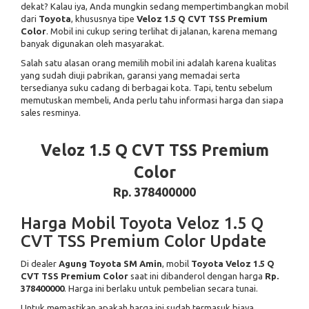
dekat? Kalau iya, Anda mungkin sedang mempertimbangkan mobil
dari
Toyota
, khususnya tipe
Veloz 1.5 Q CVT TSS Premium
Color
. Mobil ini cukup sering terlihat di jalanan, karena memang
banyak digunakan oleh masyarakat.
Salah satu alasan orang memilih mobil ini adalah karena kualitas
yang sudah diuji pabrikan, garansi yang memadai serta
tersedianya suku cadang di berbagai kota. Tapi, tentu sebelum
memutuskan membeli, Anda perlu tahu informasi harga dan siapa
sales resminya.
Veloz 1.5 Q CVT TSS Premium
Color
Rp. 378400000
Harga Mobil Toyota Veloz 1.5 Q
CVT TSS Premium Color Update
Di dealer
Agung Toyota SM Amin
, mobil
Toyota Veloz 1.5 Q
CVT TSS Premium Color
saat ini dibanderol dengan harga
Rp.
378400000
. Harga ini berlaku untuk pembelian secara tunai.
Untuk memastikan apakah harga ini sudah termasuk biaya