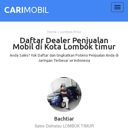
Toggl
CARI
MOBIL
navig
Home
Lombok-timur
Daftar Dealer Penjualan
Mobil di Kota Lombok timur
Anda Sales? Yuk Daftar dan tingkatkan Potensi Penjualan Anda di
Jaringan Terbesar se Indonesia
Bachtiar
Sales Daihatsu LOMBOK TIMUR