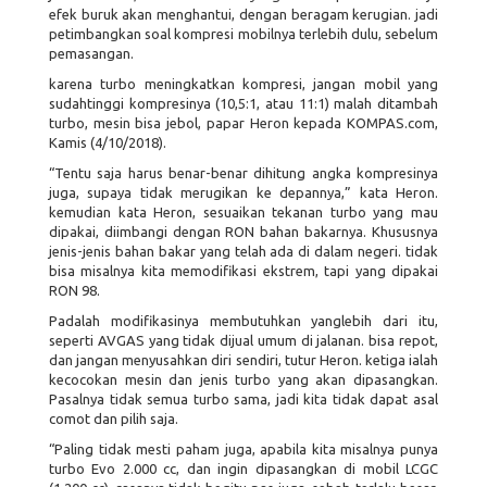
efek buruk akan menghantui, dengan beragam kerugian. jadi
petimbangkan soal kompresi mobilnya terlebih dulu, sebelum
pemasangan.
karena turbo meningkatkan kompresi, jangan mobil yang
sudahtinggi kompresinya (10,5:1, atau 11:1) malah ditambah
turbo, mesin bisa jebol, papar Heron kepada KOMPAS.com,
Kamis (4/10/2018).
“Tentu saja harus benar-benar dihitung angka kompresinya
juga, supaya tidak merugikan ke depannya,” kata Heron.
kemudian kata Heron, sesuaikan tekanan turbo yang mau
dipakai, diimbangi dengan RON bahan bakarnya. Khususnya
jenis-jenis bahan bakar yang telah ada di dalam negeri. tidak
bisa misalnya kita memodifikasi ekstrem, tapi yang dipakai
RON 98.
Padalah modifikasinya membutuhkan yanglebih dari itu,
seperti AVGAS yang tidak dijual umum di jalanan. bisa repot,
dan jangan menyusahkan diri sendiri, tutur Heron. ketiga ialah
kecocokan mesin dan jenis turbo yang akan dipasangkan.
Pasalnya tidak semua turbo sama, jadi kita tidak dapat asal
comot dan pilih saja.
“Paling tidak mesti paham juga, apabila kita misalnya punya
turbo Evo 2.000 cc, dan ingin dipasangkan di mobil LCGC