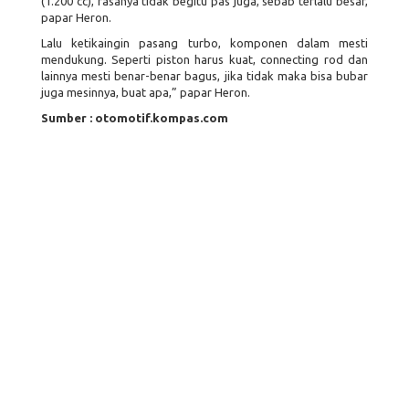
(1.200 cc), rasanya tidak begitu pas juga, sebab terlalu besar,
papar Heron.
Lalu ketikaingin pasang turbo, komponen dalam mesti
mendukung. Seperti piston harus kuat, connecting rod dan
lainnya mesti benar-benar bagus, jika tidak maka bisa bubar
juga mesinnya, buat apa,” papar Heron.
Sumber : otomotif.kompas.com