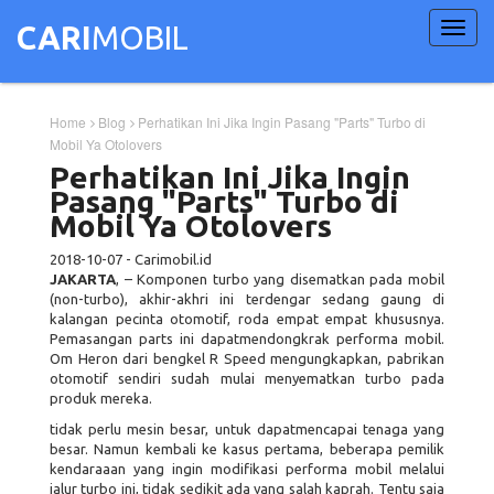
Toggl
CARI
MOBIL
navig
Home
Blog
Perhatikan Ini Jika Ingin Pasang "Parts" Turbo di
Mobil Ya Otolovers
Perhatikan Ini Jika Ingin
Pasang "Parts" Turbo di
Mobil Ya Otolovers
2018-10-07
-
Carimobil.id
JAKARTA
, – Komponen turbo yang disematkan pada mobil
(non-turbo), akhir-akhri ini terdengar sedang gaung di
kalangan pecinta otomotif, roda empat empat khususnya.
Pemasangan parts ini dapatmendongkrak performa mobil.
Om Heron dari bengkel R Speed mengungkapkan, pabrikan
otomotif sendiri sudah mulai menyematkan turbo pada
produk mereka.
tidak perlu mesin besar, untuk dapatmencapai tenaga yang
besar. Namun kembali ke kasus pertama, beberapa pemilik
kendaraaan yang ingin modifikasi performa mobil melalui
jalur turbo ini, tidak sedikit ada yang salah kaprah. Tentu saja