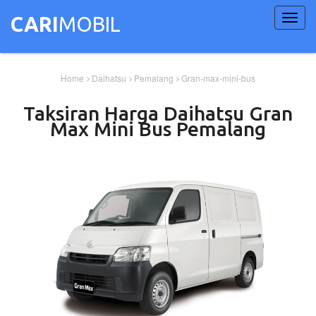
Toggl
CARI
MOBIL
navig
Home
Daihatsu
Pemalang
Gran-max-mini-bus
Taksiran Harga
Daihatsu
Gran
Max Mini Bus
Pemalang