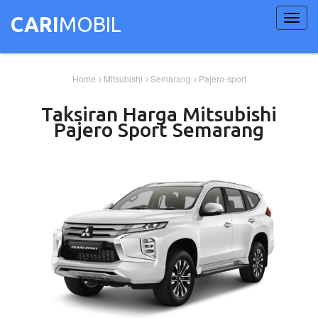
Toggl
CARI
MOBIL
navig
Home
Mitsubishi
Semarang
Pajero-sport
Taksiran Harga
Mitsubishi
Pajero Sport
Semarang