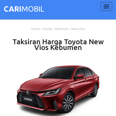
Toggl
CARI
MOBIL
navig
Home
Toyota
Kebumen
New-vios
Taksiran Harga
Toyota
New
Vios
Kebumen