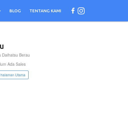
BLOG
TENTANG KAMI
u
s Daihatsu Berau
lum Ada Sales
 halaman Utama