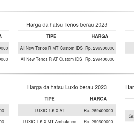
3
Harga daihatsu Terios berau 2023
A
TIPE
HARGA
0000
All New Terios R MT Custom IDS
Rp. 296900000
0000
All New Terios R AT Custom IDS
Rp. 299400000
Harga daihatsu Luxio berau 2023
Har
TIPE
HARGA
00
LUXIO 1.5 X AT
Rp. 269400000
Gr
00
LUXIO 1.5 X MT Ambulance
Rp. 290600000