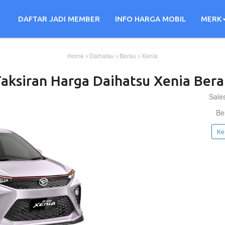
DAFTAR JADI MEMBER
INFO HARGA MOBIL
MERK
Home
Daihatsu
Berau
Xenia
Taksiran Harga
Daihatsu
Xenia
Bera
Sale
Be
Ke