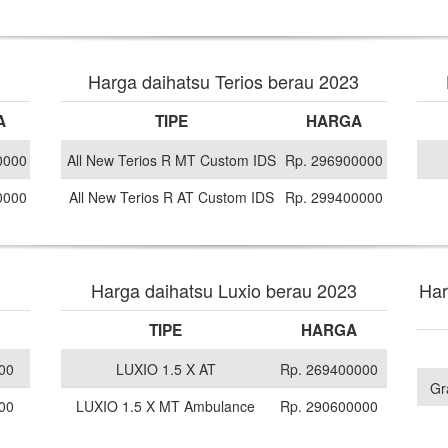
3
Harga daihatsu Terios berau 2023
A
TIPE
HARGA
0000
All New Terios R MT Custom IDS
Rp. 296900000
0000
All New Terios R AT Custom IDS
Rp. 299400000
Harga daihatsu Luxio berau 2023
Har
TIPE
HARGA
00
LUXIO 1.5 X AT
Rp. 269400000
Gr
00
LUXIO 1.5 X MT Ambulance
Rp. 290600000