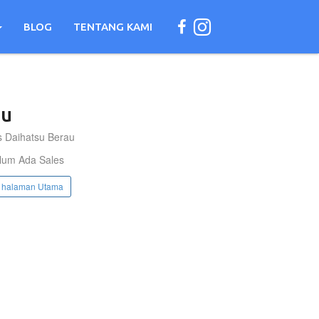
BLOG
TENTANG KAMI
u
s Daihatsu Berau
lum Ada Sales
 halaman Utama