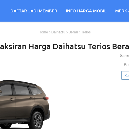
DAFTAR JADI MEMBER
INFO HARGA MOBIL
MERK
Home
Daihatsu
Berau
Terios
aksiran Harga
Daihatsu
Terios
Bera
Sale
Be
Ke