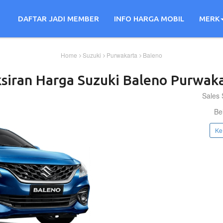
DAFTAR JADI MEMBER
INFO HARGA MOBIL
MERK
Home
Suzuki
Purwakarta
Baleno
siran Harga
Suzuki
Baleno
Purwaka
Sales 
Be
Ke