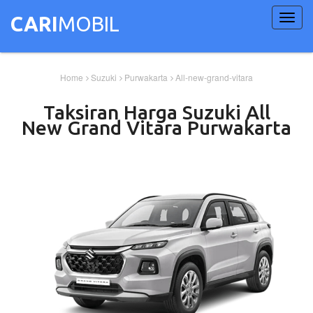
Toggl
CARI
MOBIL
navig
Home
Suzuki
Purwakarta
All-new-grand-vitara
Taksiran Harga
Suzuki
All
New Grand Vitara
Purwakarta